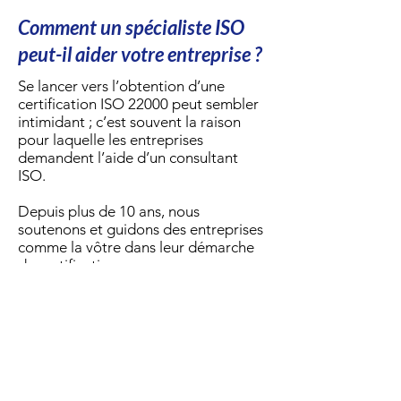
Comment un spécialiste ISO
peut-il aider votre entreprise ?
Se lancer vers l’obtention d’une
certification ISO 22000 peut sembler
intimidant ; c’est souvent la raison
pour laquelle les entreprises
demandent l’aide d’un consultant
ISO.
Depuis plus de 10 ans, nous
soutenons et guidons des entreprises
comme la vôtre dans leur démarche
de certification.
Nos consultants expérimentés
prennent en charge l’audit de votre
entreprise et vous aident à exploiter
les résultats obtenus afin d’améliorer
et de renforcer votre système de
management. Si nécessaire, nous